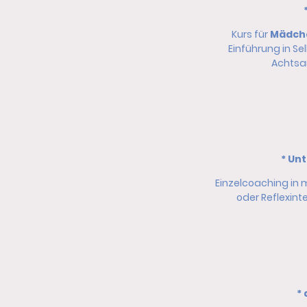
Kurs für
Mädche
Einführung in Se
Achtsa
* Un
Einzelcoaching in 
oder Reflexint
*