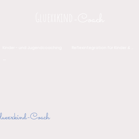
Gluexxkind
-Coach
Kinder - und Jugendcoaching
Reflexintegration für Kinder & Erwachsene
uexxkind-Coach