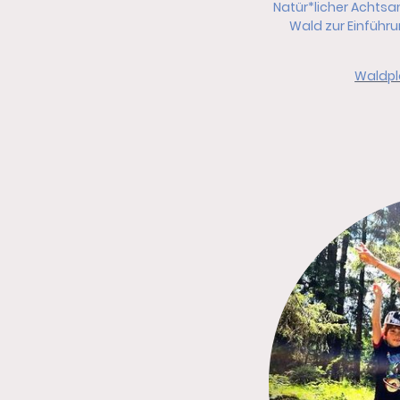
Natür*licher Achtsa
Wald zur Einführ
Waldpl