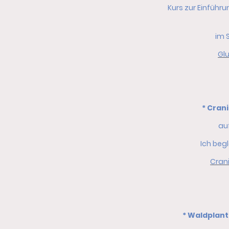
Kurs zur Einführ
im S
Glu
* Cran
au
Ich beg
Cran
* Waldplant