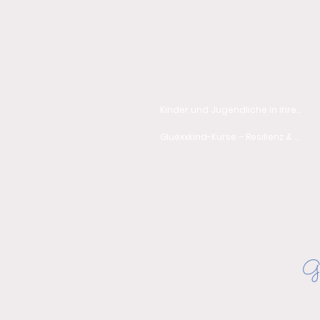
Kinder und Jugendliche in ihren Stärken begle
Gluexxkind-Kurse – Resilienz & Selbstwert
Gl