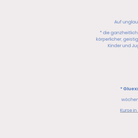
Auf unglau
* die ganzheitlic
körperlicher, geist
Kinder und Ju
* Gluex
wöchent
Kurse i