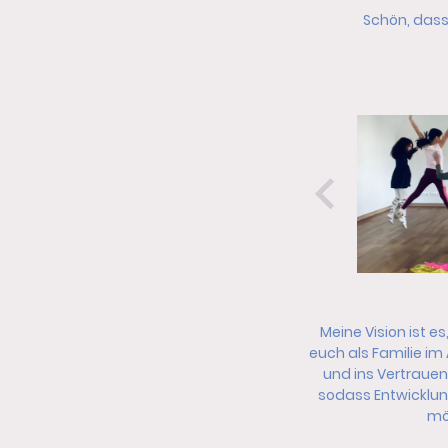
Schön, dass 
Meine Vision ist es
euch als Familie im
und ins Vertraue
so
dass Entwicklun
mög