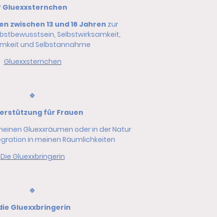
* Gluexxsternchen
n zwischen 13 und 16 Jahren
zur
lbstbewusstsein, Selbstwirksamkeit,
mkeit und Selbstannahme
Gluexxsternchen
🍀
terstützung für Frauen
meinen Gluexxräumen oder in der Natur
egration in meinen Räumlichkeiten
Die Gluexxbringerin
🍀
 die Gluexxbringerin