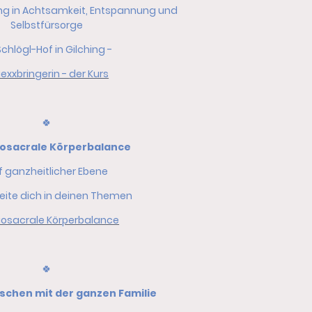
ung in Achtsamkeit, Entspannung und
Selbstfürsorge
chlögl-Hof in Gilching -
exxbringerin - der Kurs
🍀
iosacrale Körperbalance
f ganzheitlicher Ebene
leite dich in deinen Themen
iosacrale Körperbalance
🍀
schen mit der ganzen Familie