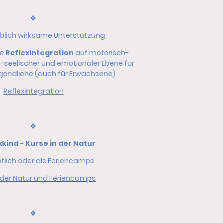
🍀
blich wirksame Unterstützung
he
Reflexintegration
auf motorisch-
ig-seelischer und emotionaler Ebene für
gendliche (auch für Erwachsene)
Reflexintegration
🍀
xkind - Kurse in der Natur
lich oder als Feriencamps
n der Natur und Feriencamps
🍀