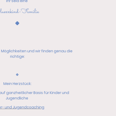
Ihr seid eine
uexxkind-Familie
🍀
 Möglichkeiten und wir finden genau die
richtige:
🍀
Mein Herzstück:
auf ganzheitlicher Basis für Kinder und
Jugendliche
er- und Jugendcoaching